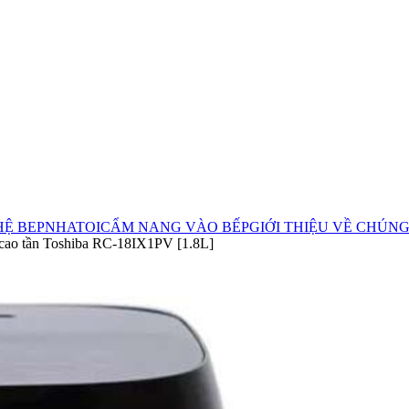
HỆ BEPNHATOI
CẨM NANG VÀO BẾP
GIỚI THIỆU VỀ CHÚNG
 cao tần Toshiba RC-18IX1PV [1.8L]