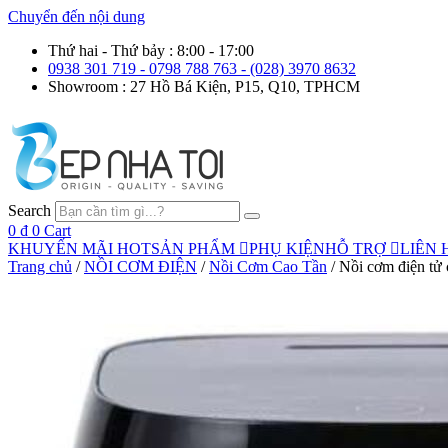
Chuyển đến nội dung
Thứ hai - Thứ bảy : 8:00 - 17:00
0938 301 719 - 0798 788 763 - (028) 3970 8632
Showroom : 27 Hồ Bá Kiện, P15, Q10, TPHCM
Search
0
₫
0
Cart
KHUYẾN MÃI HOT
SẢN PHẨM
PHỤ KIỆN
HỖ TRỢ
LIÊN 
Trang chủ
/
NỒI CƠM ĐIỆN
/
Nồi Cơm Cao Tần
/ Nồi cơm điện tử