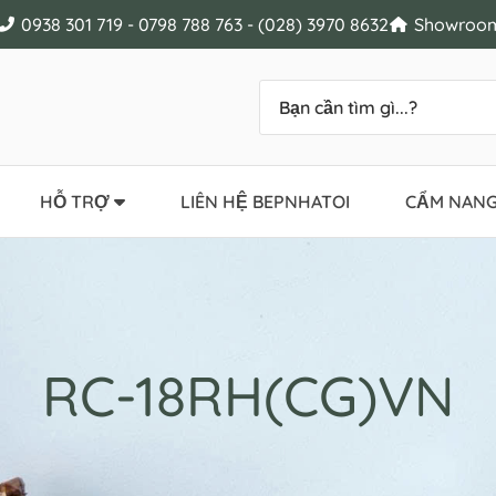
0938 301 719 - 0798 788 763 - (028) 3970 8632
Showroom 
HỖ TRỢ
LIÊN HỆ BEPNHATOI
CẨM NANG
RC-18RH(CG)VN