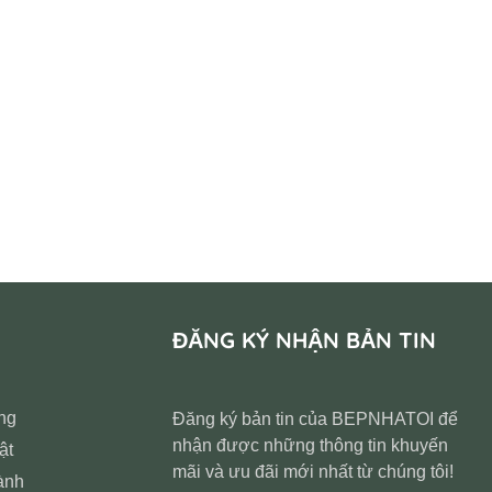
ĐĂNG KÝ NHẬN BẢN TIN
ng
Đăng ký bản tin của BEPNHATOI để
nhận được những thông tin khuyến
ật
mãi và ưu đãi mới nhất từ chúng tôi!
ành