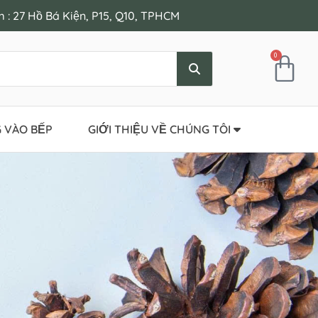
: 27 Hồ Bá Kiện, P15, Q10, TPHCM
0
 VÀO BẾP
GIỚI THIỆU VỀ CHÚNG TÔI