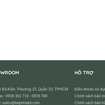
OWROOM
HỖ TRỢ
ồ Bá Kiện, Phường 15, Quận 10, TPHCM
Điều khoản sử dụ
ne : 0938 301 719 - 0978 788
Chính sách bảo m
l: sales@bepnhatoi.com
Chính sách bảo h