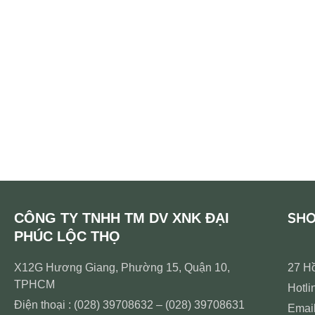
SH
CÔNG TY TNHH TM DV XNK ĐẠI
PHÚC LỘC THỌ
X12G Hương Giang, Phường 15, Quận 10,
27 H
TPHCM
Hotli
Điện thoại : (028) 39708632 – (028) 39708631
Emai