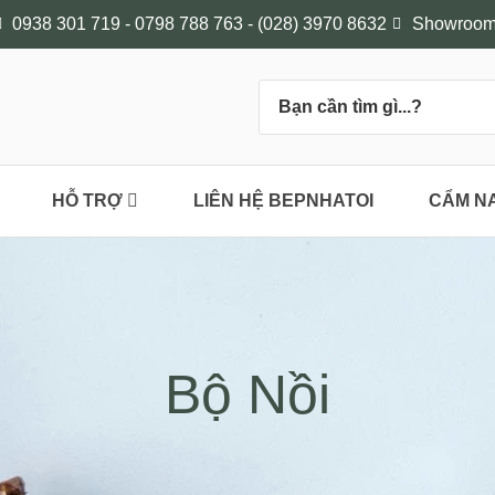
0938 301 719 - 0798 788 763 - (028) 3970 8632
Showroom 
HỖ TRỢ
LIÊN HỆ BEPNHATOI
CẨM N
Bộ Nồi