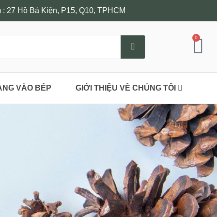
: 27 Hồ Bá Kiện, P15, Q10, TPHCM
0
ANG VÀO BẾP
GIỚI THIỆU VỀ CHÚNG TÔI