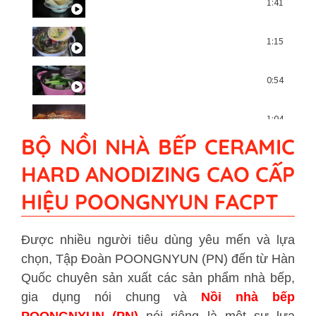
Nồi Ceramic chống dính hiệu POONGNYUN (
1:41
RECIPE Nấu lẩu Nabe bằng nồi Ceramic c
1:15
RECIPE Nấu soup nghêu bằng nồi Ceramic
0:54
RECIPE Nấu đậu phụ Mapo bằng nồi nhà b
1:04
BỘ NỒI NHÀ BẾP CERAMIC
RECIPE Nấu gà hấp xì dầu bằng nồi nhà 
2:43
HARD ANODIZING CAO CẤP
HIỆU POONGNYUN FACPT
RECIPE Nấu súp bí ngô bằng nồi nhà bếp
1:52
RECIPE Rau Siraegi với tương đậu nành b
0:56
Được nhiều người tiêu dùng yêu mến và lựa
chọn, Tập Đoàn POONGNYUN (PN) đến từ Hàn
Quốc chuyên sản xuất các sản phẩm nhà bếp,
gia dụng nói chung và
Nồi nhà bếp