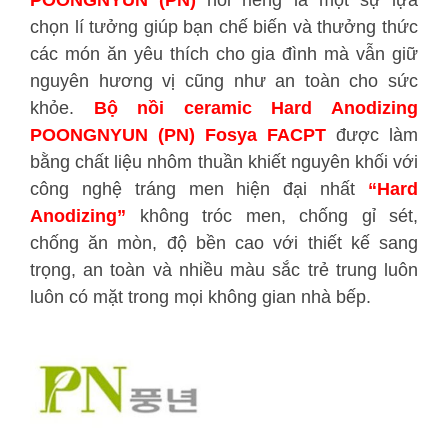
POONGNYUN (PN
)
nói riêng là một sự lựa
chọn lí tưởng giúp bạn chế biến và thưởng thức
các món ăn yêu thích cho gia đình mà vẫn giữ
nguyên hương vị cũng như an toàn cho sức
khỏe.
Bộ nồi ceramic Hard Anodizing
POONGNYUN (PN) Fosya FACPT
được làm
bằng chất liệu nhôm thuần khiết nguyên khối với
công nghệ tráng men hiện đại nhất
“Hard
Anodizing”
không tróc men, chống gỉ sét,
chống ăn mòn, độ bền cao với thiết kế sang
trọng, an toàn và nhiều màu sắc trẻ trung luôn
luôn có mặt trong mọi không gian nhà bếp.