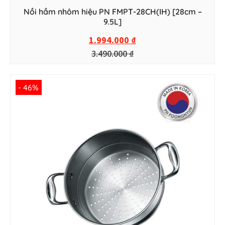
Nồi hầm nhôm hiệu PN FMPT-28CH(IH) [28cm –
9.5L]
1.994.000
₫
3.490.000
₫
- 46%