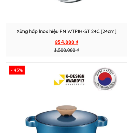
Xửng hấp lnox hiệu PN WTPIH-ST 24C [24cm]
854.000
₫
1.590.000
₫
- 45%