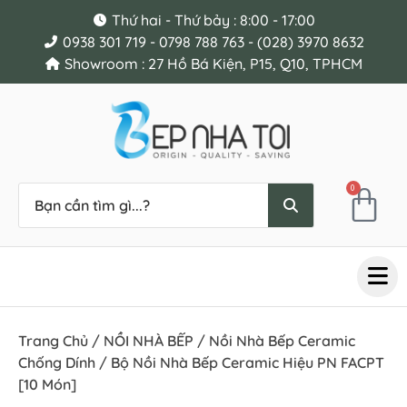
Thứ hai - Thứ bảy : 8:00 - 17:00
0938 301 719 - 0798 788 763 - (028) 3970 8632
Showroom : 27 Hồ Bá Kiện, P15, Q10, TPHCM
0
Trang Chủ
/
NỒI NHÀ BẾP
/
Nồi Nhà Bếp Ceramic
Chống Dính
/ Bộ Nồi Nhà Bếp Ceramic Hiệu PN FACPT
[10 Món]