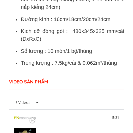
nắp kiếng 24cm)
Đường kính : 16cm/18cm/20cm/24cm
Kích cỡ đóng gói : 480x345x325 mm/cái
(DxRxC)
Số lượng : 10 món/1 bộ/thùng
Trọng lượng : 7.5kg/cái & 0.062m³/thùng
VIDEO SẢN PHẨM
8 Videos
Lịch sử thương hiệu POONGNYUN (PN) 01 B
5:31