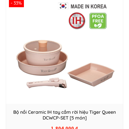
- 33%
Bộ nồi Ceramic IH tay cầm rời hiệu Tiger Queen
DCWCP-SET [5 món]
1.804.000
₫