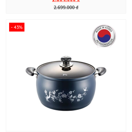
2.699.000
₫
- 43%