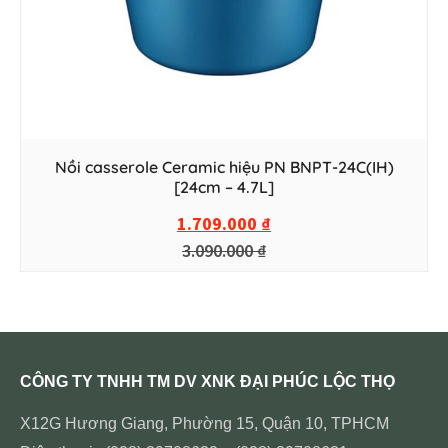
Nồi casserole Ceramic hiệu PN BNPT-24C(IH)
[24cm – 4.7L]
1.709.000
₫
3.090.000
₫
CÔNG TY TNHH TM DV XNK ĐẠI PHÚC LỘC THỌ
X12G Hương Giang, Phường 15, Quận 10, TPHCM