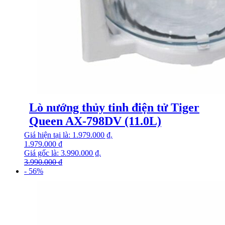
Lò nướng thủy tinh điện tử Tiger
Queen AX-798DV (11.0L)
Giá hiện tại là: 1.979.000 ₫.
1.979.000
₫
Giá gốc là: 3.990.000 ₫.
3.990.000
₫
- 56%