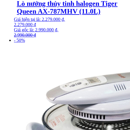
Lò nướng thủy tinh halogen Tiger
Queen AX-787MHV (11.0L)
Giá hiện tại là: 2.279.000 ₫.
2.279.000
₫
Giá gốc là: 2.990.000 ₫.
2.990.000
₫
- 50%