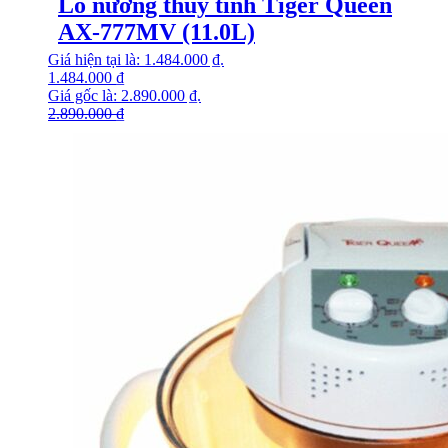
Lò nướng thủy tinh Tiger Queen
AX-777MV (11.0L)
Giá hiện tại là: 1.484.000 ₫.
1.484.000
₫
Giá gốc là: 2.890.000 ₫.
2.890.000
₫