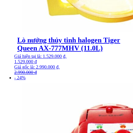
Lò nướng thủy tinh halogen Tiger
Queen AX-777MHV (11.0L)
Giá hiện tại là: 1.529.000 ₫.
1.529.000
₫
Giá gốc là: 2.990.000 ₫.
2.990.000
₫
- 24%