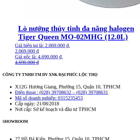
Lò nướng thủy tinh đa năng halogen
Tiger Queen MO-02MHG (12.0L)
Giá hiện tại là: 2.069.000 ₫.
2.069.000
₫
Giá gốc là: 4.690.000 ₫.
4.690.000
₫
CÔNG TY TNHH TM DV XNK ĐẠI PHÚC LỘC THỌ
X12G Hương Giang, Phường 15, Quận 10, TPHCM
Điện thoại : (028) 39708632 – (028) 39708631
Mã số doanh nghiệp: 0315235453
Cấp ngày: 21/08/2018
Nơi cấp: Sở kế hoạch và đầu tư TPHCM
SHOWROOM
27 Hồ Bá Kiện, Phường 15, Quận 10, TPHCM