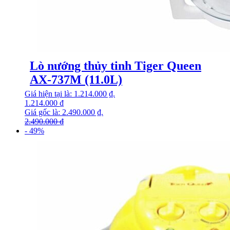
Lò nướng thủy tinh Tiger Queen
AX-737M (11.0L)
Giá hiện tại là: 1.214.000 ₫.
1.214.000
₫
Giá gốc là: 2.490.000 ₫.
2.490.000
₫
- 49%