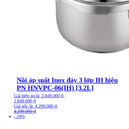
Nồi áp suất Inox đáy 3 lớp IH hiệu
PN HNVPC-06(IH) [3.2L]
Giá hiện tại là: 2.849.000 ₫.
2.849.000
₫
Giá gốc là: 4.290.000 ₫.
4.290.000
₫
- 29%