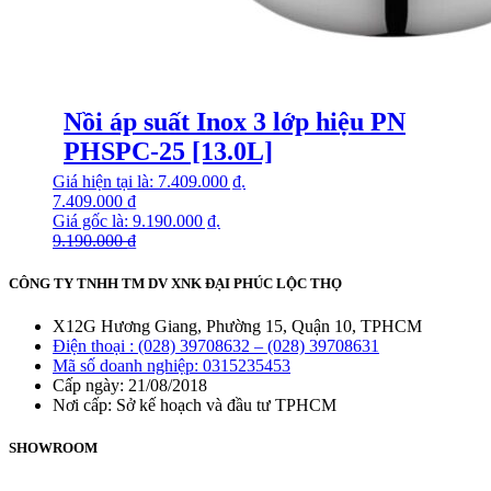
Nồi áp suất Inox 3 lớp hiệu PN
PHSPC-25 [13.0L]
Giá hiện tại là: 7.409.000 ₫.
7.409.000
₫
Giá gốc là: 9.190.000 ₫.
9.190.000
₫
CÔNG TY TNHH TM DV XNK ĐẠI PHÚC LỘC THỌ
X12G Hương Giang, Phường 15, Quận 10, TPHCM
Điện thoại : (028) 39708632 – (028) 39708631
Mã số doanh nghiệp: 0315235453
Cấp ngày: 21/08/2018
Nơi cấp: Sở kế hoạch và đầu tư TPHCM
SHOWROOM