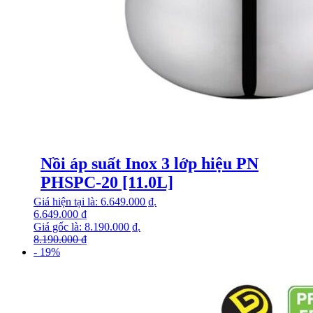
Nồi áp suất Inox 3 lớp hiệu PN
PHSPC-20 [11.0L]
Giá hiện tại là: 6.649.000 ₫.
6.649.000
₫
Giá gốc là: 8.190.000 ₫.
8.190.000
₫
- 19%