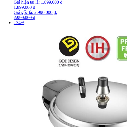
Giá hiện tại là: 1.899.000 ₫.
1.899.000
₫
Giá gốc là: 2.990.000 ₫.
2.990.000
₫
- 34%