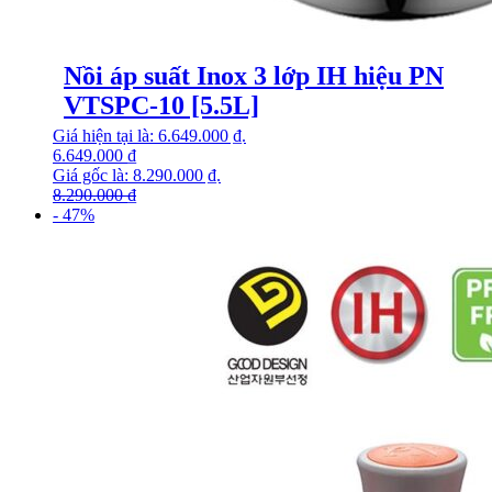
Nồi áp suất Inox 3 lớp IH hiệu PN
VTSPC-10 [5.5L]
Giá hiện tại là: 6.649.000 ₫.
6.649.000
₫
Giá gốc là: 8.290.000 ₫.
8.290.000
₫
- 47%