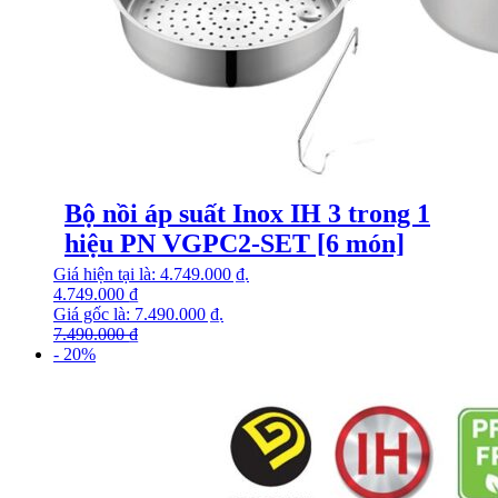
Bộ nồi áp suất Inox IH 3 trong 1
hiệu PN VGPC2-SET [6 món]
Giá hiện tại là: 4.749.000 ₫.
4.749.000
₫
Giá gốc là: 7.490.000 ₫.
7.490.000
₫
- 20%