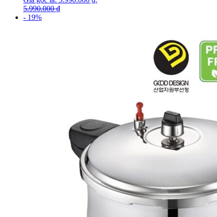
5.990.000
₫
- 19%