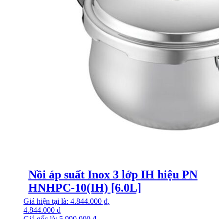
Nồi áp suất Inox 3 lớp IH hiệu PN
HNHPC-10(IH) [6.0L]
Giá hiện tại là: 4.844.000 ₫.
4.844.000
₫
Giá gốc là: 5.990.000 ₫.