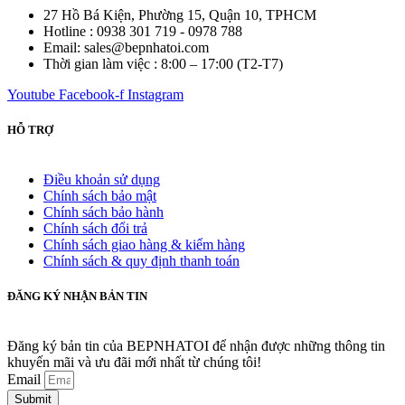
27 Hồ Bá Kiện, Phường 15, Quận 10, TPHCM
Hotline : 0938 301 719 - 0978 788
Email: sales@bepnhatoi.com
Thời gian làm việc : 8:00 – 17:00 (T2-T7)
Youtube
Facebook-f
Instagram
HỖ TRỢ
Điều khoản sử dụng
Chính sách bảo mật
Chính sách bảo hành
Chính sách đổi trả
Chính sách giao hàng & kiểm hàng
Chính sách & quy định thanh toán
ĐĂNG KÝ NHẬN BẢN TIN
Đăng ký bản tin của BEPNHATOI để nhận được những thông tin
khuyến mãi và ưu đãi mới nhất từ chúng tôi!
Email
Submit