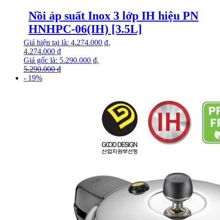
Nồi áp suất Inox 3 lớp IH hiệu PN
HNHPC-06(IH) [3.5L]
Giá hiện tại là: 4.274.000 ₫.
4.274.000
₫
Giá gốc là: 5.290.000 ₫.
5.290.000
₫
- 19%