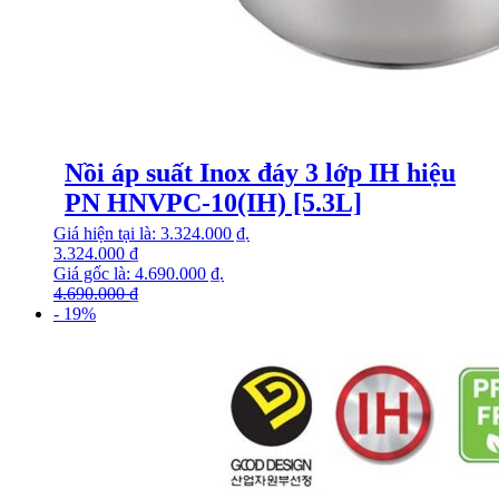
Nồi áp suất Inox đáy 3 lớp IH hiệu
PN HNVPC-10(IH) [5.3L]
Giá hiện tại là: 3.324.000 ₫.
3.324.000
₫
Giá gốc là: 4.690.000 ₫.
4.690.000
₫
- 19%