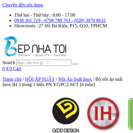
Chuyển đến nội dung
Thứ hai - Thứ bảy : 8:00 - 17:00
0938 301 719 - 0798 788 763 - (028) 3970 8632
Showroom : 27 Hồ Bá Kiện, P15, Q10, TPHCM
Search
0
₫
0
Cart
Trang chủ
/
NỒI ÁP SUẤT
/
Nồi Áp Suất Inox
/ Bộ nồi áp suất
Inox IH 3 trong 1 hiệu PN VGPC2-SET [6 món]