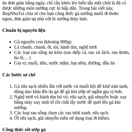
ăn đơn giản hằng ngày, chỉ cần khéo léo biến tấu một chút là đã có
được những món nướng cực kì hấp dẫn. Trong bài viết này,
BepNhaToi chia sẻ cho bạn công thức gà nướng muối ớt thơm
ngon, đơn giản tại nhà với lò nướng thủy tinh.
Chuẩn bị nguyên liệu
Gà nguyên con (khoảng 800g)
Lá chanh, chanh, ớt, tỏi, hành tím, nghệ tươi
Các loại rau sống ăn kèm (rau diếp cá, rau xà lách, rau thơm,
tía tô,…)
Gia vị: muối, tiêu, nước mắm, hạt nêm, đường, dầu ăn
Các bước sơ chế
Gà rửa sạch nhiều lần với nước và muối hột để khử mùi tanh,
dùng dao khía lên da gà để gà khi ướp sẽ ngấm gia vị hơn.
Nghệ tươi và hành tím bỏ vỏ, rửa sạch, giã nhuyễn hoặc xay
bằng máy xay sinh tố rồi chắt lấy nước để quét lên gà khi
nướng.
Các loại rau sống chọn các rau tươi xanh, rửa sạch.
Ớt rửa sạch, giã nhuyễn (nên sử dụng loại ớt hiểm).
Công thức sốt ướp gà