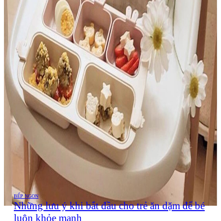
BẾP NGON
Những lưu ý khi bắt đầu cho trẻ ăn dặm để bé
luôn khỏe mạnh