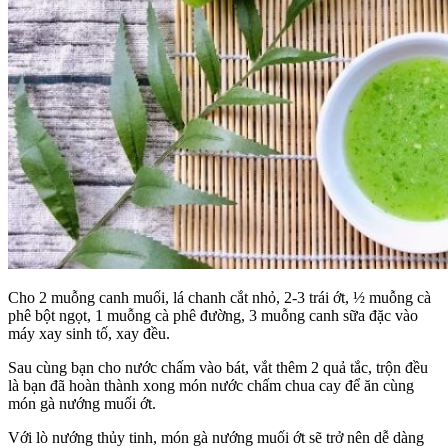
Cho 2 muỗng canh muối, lá chanh cắt nhỏ, 2-3 trái ớt, ½ muỗng cà
phê bột ngọt, 1 muỗng cà phê đường, 3 muỗng canh sữa đặc vào
máy xay sinh tố, xay đều.
Sau cùng bạn cho nước chấm vào bát, vắt thêm 2 quả tắc, trộn đều
là bạn đã hoàn thành xong món nước chấm chua cay để ăn cùng
món gà nướng muối ớt.
Với lò nướng thủy tinh, món gà nướng muối ớt sẽ trở nên dễ dàng