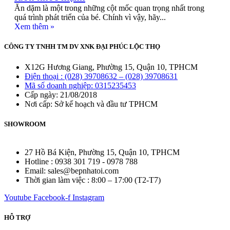
Ăn dặm là một trong những cột mốc quan trọng nhất trong
quá trình phát triển của bé. Chính vì vậy, hãy...
Xem thêm »
CÔNG TY TNHH TM DV XNK ĐẠI PHÚC LỘC THỌ
X12G Hương Giang, Phường 15, Quận 10, TPHCM
Điện thoại : (028) 39708632 – (028) 39708631
Mã số doanh nghiệp: 0315235453
Cấp ngày: 21/08/2018
Nơi cấp: Sở kế hoạch và đầu tư TPHCM
SHOWROOM
27 Hồ Bá Kiện, Phường 15, Quận 10, TPHCM
Hotline : 0938 301 719 - 0978 788
Email: sales@bepnhatoi.com
Thời gian làm việc : 8:00 – 17:00 (T2-T7)
Youtube
Facebook-f
Instagram
HỖ TRỢ