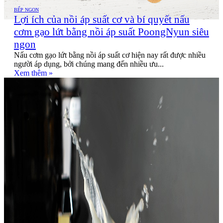
BẾP NGON
Lợi ích của nồi áp suất cơ và bí quyết nấu
cơm gạo lứt bằng nồi áp suất PoongNyun siêu
ngon
Nấu cơm gạo lứt bằng nồi áp suất cơ hiện nay rất được nhiều
người áp dụng, bởi chúng mang đến nhiều ưu...
Xem thêm »