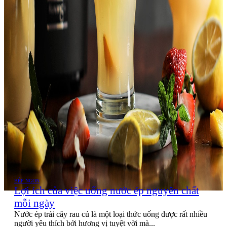
BẾP NGON
Lợi ích của việc uống nước ép nguyên chất
mỗi ngày
Nước ép trái cây rau củ là một loại thức uống được rất nhiều
người yêu thích bởi hương vị tuyệt vời mà...