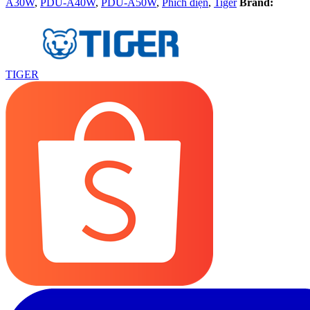
A30W
,
PDU-A40W
,
PDU-A50W
,
Phích điện
,
Tiger
Brand:
TIGER