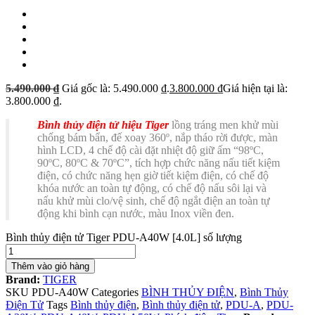
5.490.000
₫
Giá gốc là: 5.490.000 ₫.
3.800.000
₫
Giá hiện tại là:
3.800.000 ₫.
Bình thủy điện tử hiệu Tiger
lồng tráng men khử mùi
chống bám bẩn, đế xoay 360º, nắp tháo rời được, màn
hình LCD, 4 chế độ cài đặt nhiệt độ giữ ấm “98ºC,
90ºC, 80ºC & 70ºC”, tích hợp chức năng nấu tiết kiệm
điện, có chức năng hẹn giờ tiết kiệm điện, có chế độ
khóa nước an toàn tự động, có chế độ nấu sôi lại và
nấu khử mùi clo/vệ sinh, chế độ ngắt điện an toàn tự
động khi bình cạn nước, màu Inox viền đen.
Bình thủy điện tử Tiger PDU-A40W [4.0L] số lượng
Thêm vào giỏ hàng
Brand:
TIGER
SKU
PDU-A40W
Categories
BÌNH THỦY ĐIỆN
,
Bình Thủy
Điện Tử
Tags
Bình thủy điện
,
Bình thủy điện tử
,
PDU-A
,
PDU-