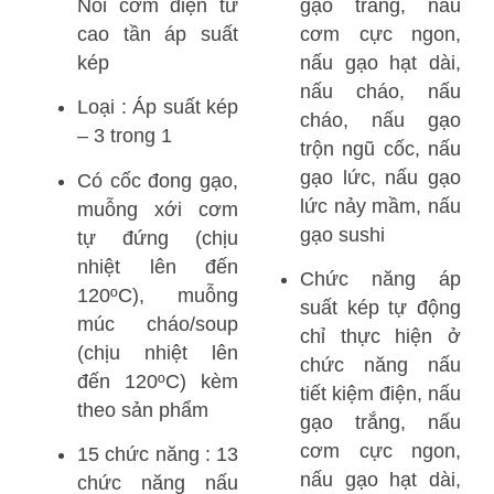
Nồi cơm điện tử
gạo trắng, nấu
cao tần áp suất
cơm cực ngon,
kép
nấu gạo hạt dài,
nấu cháo, nấu
Loại : Áp suất kép
cháo, nấu gạo
– 3 trong 1
trộn ngũ cốc, nấu
gạo lức, nấu gạo
Có cốc đong gạo,
lức nảy mầm, nấu
muỗng xới cơm
gạo sushi
tự đứng (chịu
nhiệt lên đến
Chức năng áp
120ºC), muỗng
suất kép tự động
múc cháo/soup
chỉ thực hiện ở
(chịu nhiệt lên
chức năng nấu
đến 120ºC) kèm
tiết kiệm điện, nấu
theo sản phẩm
gạo trắng, nấu
cơm cực ngon,
15 chức năng : 13
nấu gạo hạt dài,
chức năng nấu