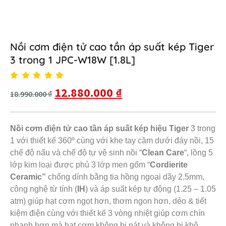
Nồi cơm điện tử cao tần áp suất kép Tiger
3 trong 1 JPC-W18W [1.8L]
12.880.000
₫
18.990.000
₫
Nồi cơm điện tử cao tần áp suất kép hiệu Tiger
3 trong
1 với thiết kế 360º cùng với khe tay cầm dưới đáy nồi, 15
chế độ nấu và chế độ tự vệ sinh nồi “
Clean Care
“, lồng 5
lớp kim loại được phủ 3 lớp men gốm “
Cordierite
Ceramic”
chống dính bằng tia hồng ngoại dầy 2.5mm,
công nghệ từ tính (
IH
) và áp suất kép tự động (1.25 – 1.05
atm) giúp hạt cơm ngọt hơn, thơm ngon hơn, dẻo & tiết
kiệm điện cùng với thiết kế 3 vòng nhiệt giúp cơm chín
nhanh hơn mà hạt cơm không bị nát và không bị khô