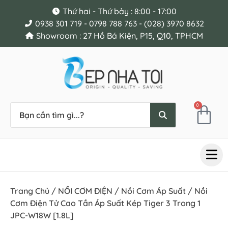
Thứ hai - Thứ bảy : 8:00 - 17:00
0938 301 719 - 0798 788 763 - (028) 3970 8632
Showroom : 27 Hồ Bá Kiện, P15, Q10, TPHCM
0
Trang Chủ
/
NỒI CƠM ĐIỆN
/
Nồi Cơm Áp Suất
/ Nồi
Cơm Điện Tử Cao Tần Áp Suất Kép Tiger 3 Trong 1
JPC-W18W [1.8L]