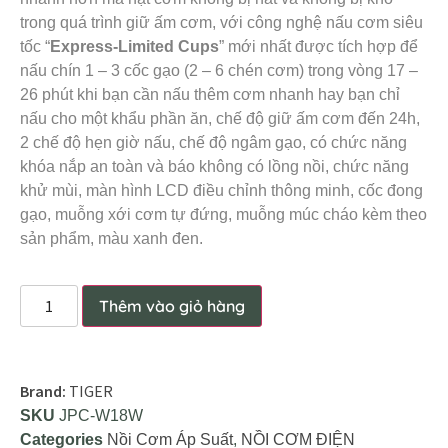
trong quá trình giữ ấm cơm, với công nghệ nấu cơm siêu
tốc “
Express-Limited Cups
” mới nhất được tích hợp để
nấu chín 1 – 3 cốc gạo (2 – 6 chén cơm) trong vòng 17 –
26 phút khi bạn cần nấu thêm cơm nhanh hay bạn chỉ
nấu cho một khẩu phần ăn, chế độ giữ ấm cơm đến 24h,
2 chế độ hẹn giờ nấu, chế độ ngâm gạo, có chức năng
khóa nắp an toàn và báo không có lồng nồi, chức năng
khử mùi, màn hình LCD điều chỉnh thông minh, cốc đong
gạo, muỗng xới cơm tự đứng, muỗng múc cháo kèm theo
sản phẩm, màu xanh đen.
Thêm vào giỏ hàng
Brand:
TIGER
SKU
JPC-W18W
Categories
Nồi Cơm Áp Suất
,
NỒI CƠM ĐIỆN