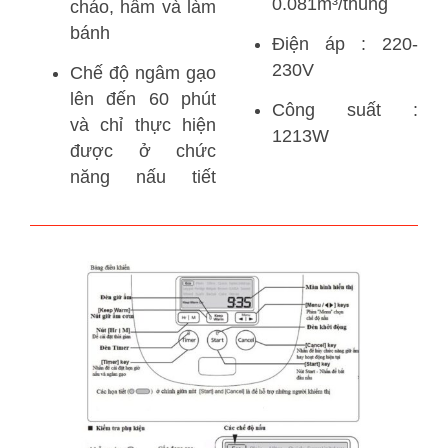
0.081m³/thùng
cháo, hầm và làm
bánh
Điện áp : 220-
230V
Chế độ ngâm gạo
lên đến 60 phút
Công suất :
và chỉ thực hiện
1213W
được ở chức
năng nấu tiết