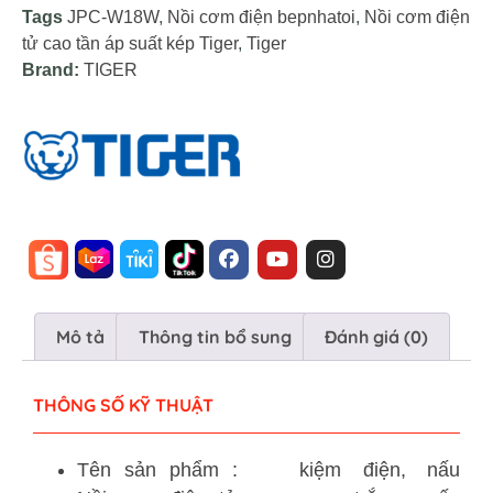
Tags
JPC-W18W
,
Nồi cơm điện bepnhatoi
,
Nồi cơm điện
tử cao tần áp suất kép Tiger
,
Tiger
Brand:
TIGER
Mô tả
Thông tin bổ sung
Đánh giá (0)
THÔNG SỐ KỸ THUẬT
Tên sản phẩm :
kiệm điện, nấu