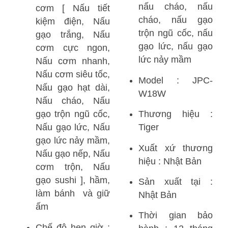
nấu cháo, nấu
cơm [ Nấu tiết
cháo, nấu gạo
kiệm điện, Nấu
trộn ngũ cốc, nấu
gạo trắng, Nấu
gạo lức, nấu gạo
cơm cực ngon,
lức nảy mầm
Nấu cơm nhanh,
Nấu cơm siêu tốc,
Model : JPC-
Nấu gạo hạt dài,
W18W
Nấu cháo, Nấu
gạo trộn ngũ cốc,
Thương hiệu :
Nấu gạo lức, Nấu
Tiger
gạo lức nảy mầm,
Xuất xứ thương
Nấu gạo nếp, Nấu
hiệu : Nhật Bản
cơm trộn, Nấu
gạo sushi ], hầm,
Sản xuất tại :
làm bánh và giữ
Nhật Bản
ấm
Thời gian bảo
Chế độ hẹn giờ :