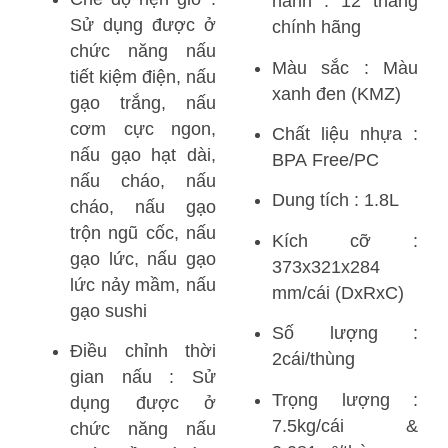
hành : 12 tháng
Sử dụng được ở
chính hãng
chức năng nấu
Màu sắc : Màu
tiết kiệm điện, nấu
xanh đen (KMZ)
gạo trắng, nấu
cơm cực ngon,
Chất liệu nhựa :
nấu gạo hạt dài,
BPA Free/PC
nấu cháo, nấu
Dung tích : 1.8L
cháo, nấu gạo
trộn ngũ cốc, nấu
Kích cỡ :
gạo lức, nấu gạo
373x321x284
lức nảy mầm, nấu
mm/cái (DxRxC)
gạo sushi
Số lượng :
Điều chỉnh thời
2cái/thùng
gian nấu : Sử
Trọng lượng :
dụng được ở
7.5kg/cái &
chức năng nấu