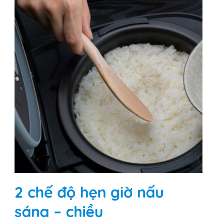
2 chế độ hẹn giờ nấu
sáng – chiều