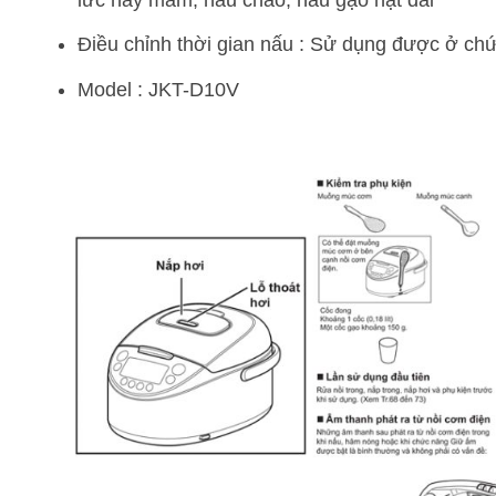
lức nảy mầm, nấu cháo, nấu gạo hạt dài
Điều chỉnh thời gian nấu : Sử dụng được ở c
Model : JKT-D10V