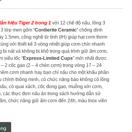
ần hiệu Tiger 2 trong 1
với 12 chế độ nấu, lồng 3
 3 lớp men gốm “
Cordierite Ceramic
” chống dính
ầy 1.5mm, công nghệ từ tính (IH) giúp hạt cơm thơm
cùng với thiết kế 3 vòng nhiệt giúp cơm chín nhanh
bị nát và không bị khô trong quá trình giữ ấm cơm,
 siêu tốc “
Express-Limited Cups
” mới nhất được
 – 2 cốc gạo (2 – 4 chén cơm) trong vòng 17 – 24
 thêm cơm nhanh hay bạn chỉ nấu cho một khẩu phần
 chỉnh thông minh, có chức năng báo không có lồng
 nấu, có quai xách, cốc đong gạo, muỗng xới cơm,
 các thực đơn nấu ăn trong sách hướng dẫn sử
ẩm, chức năng giữ ấm cơm đến 24h, màu Inox viền
àng