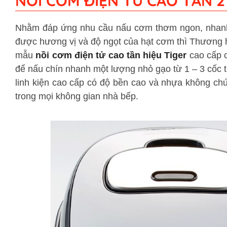
NỒI CƠM ĐIỆN TỬ CAO TẦN 2
Nhằm đáp ứng nhu cầu nấu cơm thơm ngon, nhanh c
được hương vị và độ ngọt của hạt cơm thì Thương h
mẫu
nồi cơm điện tử cao tần hiệu Tiger
cao cấp c
để nấu chín nhanh một lượng nhỏ gạo từ 1 – 3 cốc 
linh kiện cao cấp có độ bền cao và nhựa không chứa
trong mọi không gian nhà bếp.