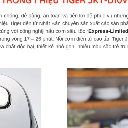
 TRONG 1 HIỆU TIGER JKT-D10V
hóng, dễ dàng, an toàn và tiện lợi để phục vụ nhữn
iệu Tiger đến từ Nhật Bản chuyên sản xuất các sản ph
ùng với công nghệ nấu cơm siêu tốc “
Express-Limite
trong vòng 17 – 26 phút.
Nồi cơm điện tử cao tần Tiger 
 chất độc hại, thiết kế nhỏ gọn, nhiều màu sắc trẻ trun