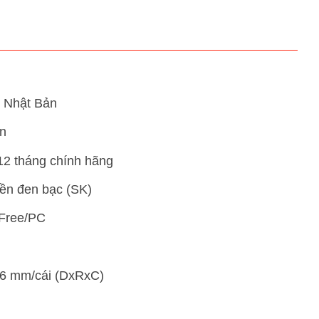
: Nhật Bản
ản
12 tháng chính hãng
iền đen bạc (SK)
 Free/PC
46 mm/cái (DxRxC)