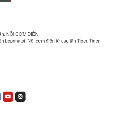
ần
,
NỒI CƠM ĐIỆN
ện bepnhatoi
,
Nồi cơm điện tử cao tần Tiger
,
Tiger