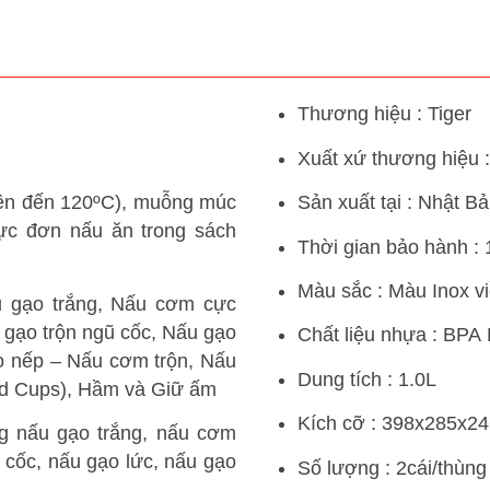
Thương hiệu : Tiger
Xuất xứ thương hiệu 
lên đến 120ºC), muỗng múc
Sản xuất tại : Nhật B
hực đơn nấu ăn trong sách
Thời gian bảo hành : 
Màu sắc : Màu Inox v
 gạo trắng, Nấu cơm cực
 gạo trộn ngũ cốc, Nấu gạo
Chất liệu nhựa : BPA
o nếp – Nấu cơm trộn, Nấu
Dung tích : 1.0L
ted Cups), Hầm và Giữ ấm
Kích cỡ : 398x285x2
g nấu gạo trắng, nấu cơm
ũ cốc, nấu gạo lức, nấu gạo
Số lượng : 2cái/thùng