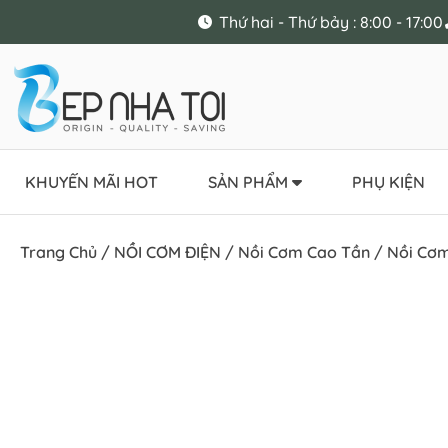
Thứ hai - Thứ bảy : 8:00 - 17:00
KHUYẾN MÃI HOT
SẢN PHẨM
PHỤ KIỆN
Trang Chủ
/
NỒI CƠM ĐIỆN
/
Nồi Cơm Cao Tần
/ Nồi Cơm