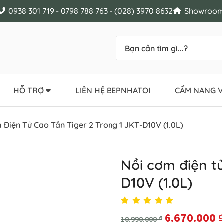
0938 301 719 - 0798 788 763 - (028) 3970 8632
Showroom 
HỖ TRỢ
LIÊN HỆ BEPNHATOI
CẨM NANG V
 Điện Tử Cao Tần Tiger 2 Trong 1 JKT-D10V (1.0L)
Nồi cơm điện tử
D10V (1.0L)
6.670.000
10.990.000
₫