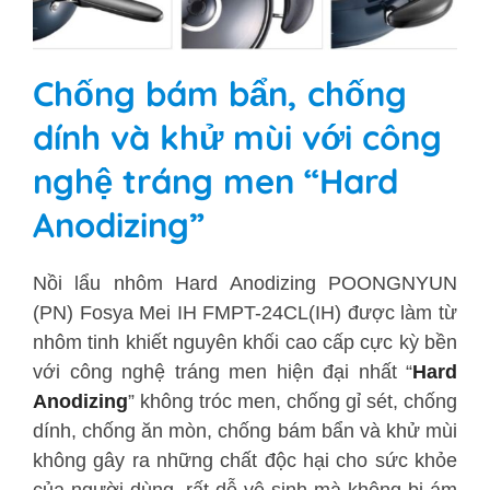
Chống bám bẩn, chống
dính và khử mùi với công
nghệ tráng men “Hard
Anodizing”
Nồi lẩu nhôm Hard Anodizing POONGNYUN
(PN) Fosya Mei IH FMPT-24CL(IH) được làm từ
nhôm tinh khiết nguyên khối cao cấp cực kỳ bền
với công nghệ tráng men hiện đại nhất “
Hard
Anodizing
” không tróc men, chống gỉ sét, chống
dính, chống ăn mòn, chống bám bẩn và khử mùi
không gây ra những chất độc hại cho sức khỏe
của người dùng, rất dễ vệ sinh mà không bị ám