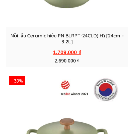
Nồi lẩu Ceramic hiệu PN BLRPT-24CLD(IH) [24cm –
3.2L]
1.709.000
₫
2.690.000
₫
- 39%