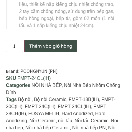
liệu, thiết kế nắp kiếng chịu nhiệt chống trào,
2 tay cầm chống nóng, sử dụng trên bếp gas,
bếp hồng ngoại, bếp từ, gồm 02 món (1 nồi
lẩu và 1 nắp kiếng chịu nhiệt 24cm).
Thêm vào giỏ hàng
Brand:
POONGNYUN [PN]
SKU
FMPT-24CL(IH)
Categories
NỒI NHÀ BẾP
,
Nồi Nhà Bếp Nhôm Chống
Dính
Tags
Bộ nồi
,
Bộ nồi Ceramic
,
FMPT-18B(IH)
,
FMPT-
20C(IH)
,
FMPT-24C(IH)
,
FMPT-24CL(IH)
,
FMPT-
28CH(IH)
,
FOSYA MEI IH
,
Hard Anodized
,
Hard
Anodizing
,
Nồi Ceramic
,
nồi lẩu
,
Nồi lẩu Ceramic
,
Noi
nha bep
,
Nồi nhà bếp Ceramic
,
Nồi nhà bếp PN
,
Nồi