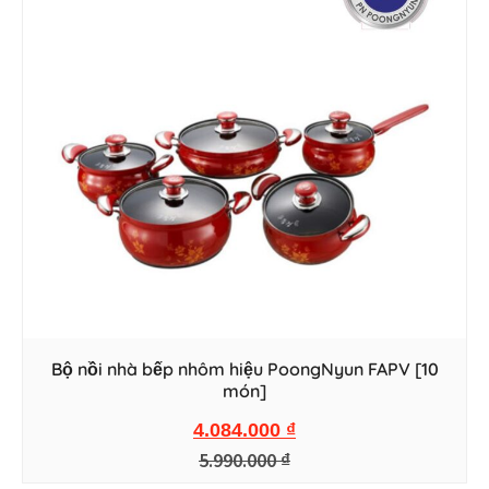
Bộ nồi nhà bếp nhôm hiệu PoongNyun FAPV [10
món]
4.084.000
₫
5.990.000
₫