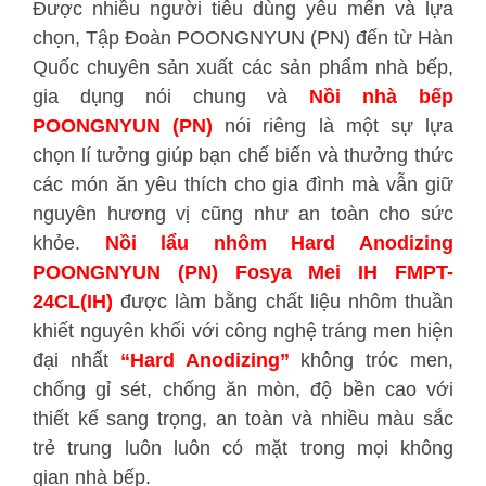
Được nhiều người tiêu dùng yêu mến và lựa
chọn, Tập Đoàn POONGNYUN (PN) đến từ Hàn
Quốc chuyên sản xuất các sản phẩm nhà bếp,
gia dụng nói chung và
Nồi nhà bếp
POONGNYUN (PN
)
nói riêng là một sự lựa
chọn lí tưởng giúp bạn chế biến và thưởng thức
các món ăn yêu thích cho gia đình mà vẫn giữ
nguyên hương vị cũng như an toàn cho sức
khỏe.
Nồi lẩu nhôm Hard Anodizing
POONGNYUN (PN) Fosya Mei IH FMPT-
24CL(IH)
được làm bằng chất liệu nhôm thuần
khiết nguyên khối với công nghệ tráng men hiện
đại nhất
“Hard Anodizing”
không tróc men,
chống gỉ sét, chống ăn mòn, độ bền cao với
thiết kế sang trọng, an toàn và nhiều màu sắc
trẻ trung luôn luôn có mặt trong mọi không
gian nhà bếp.