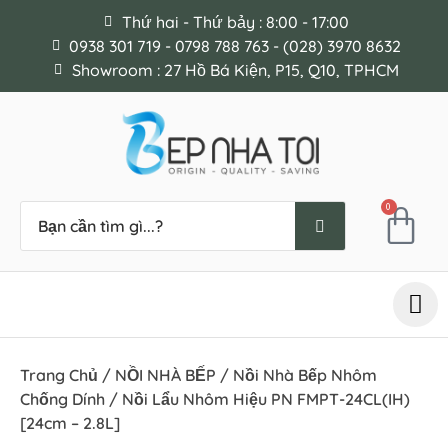
Thứ hai - Thứ bảy : 8:00 - 17:00
0938 301 719 - 0798 788 763 - (028) 3970 8632
Showroom : 27 Hồ Bá Kiện, P15, Q10, TPHCM
0
Trang Chủ
/
NỒI NHÀ BẾP
/
Nồi Nhà Bếp Nhôm
Chống Dính
/ Nồi Lẩu Nhôm Hiệu PN FMPT-24CL(IH)
[24cm – 2.8L]