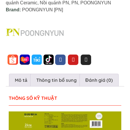
quánh Ceramic
,
Nồi quánh PN
,
PN
,
POONGNYUN
Brand:
POONGNYUN [PN]
Mô tả
Thông tin bổ sung
Đánh giá (0)
THÔNG SỐ KỸ THUẬT