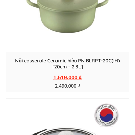
Nồi casserole Ceramic hiệu PN BLRPT-20C(IH)
[20cm – 2.3L]
1.519.000
₫
2.490.000
₫