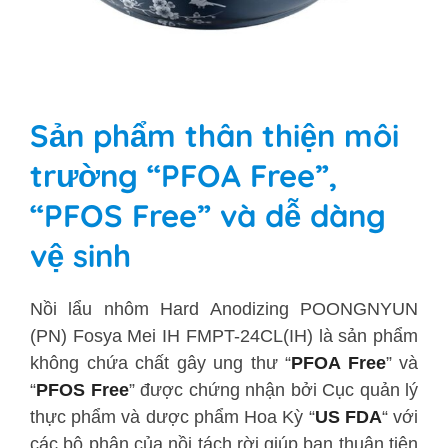
Sản phẩm thân thiện môi
trường “PFOA Free”,
“PFOS Free” và dễ dàng
vệ sinh
Nồi lẩu nhôm Hard Anodizing POONGNYUN
(PN) Fosya Mei IH FMPT-24CL(IH) là sản phẩm
không chứa chất gây ung thư “
PFOA Free
” và
“
PFOS Free
” được chứng nhận bởi Cục quản lý
thực phẩm và dược phẩm Hoa Kỳ “
US FDA
“ với
các bộ phận của nồi tách rời giúp bạn thuận tiện