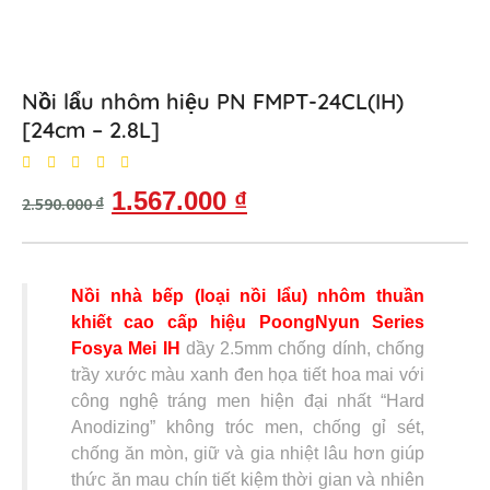
Nồi lẩu nhôm hiệu PN FMPT-24CL(IH)
[24cm – 2.8L]
1.567.000
₫
2.590.000
₫
Nồi nhà bếp (loại nồi lẩu) nhôm thuần
khiết cao cấp hiệu PoongNyun Series
Fosya Mei IH
dầy 2.5mm chống dính, chống
trầy xước màu xanh đen họa tiết hoa mai với
công nghệ tráng men hiện đại nhất “Hard
Anodizing” không tróc men, chống gỉ sét,
chống ăn mòn, giữ và gia nhiệt lâu hơn giúp
thức ăn mau chín tiết kiệm thời gian và nhiên