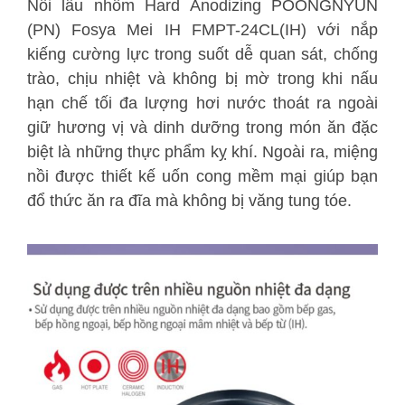
Nồi lẩu nhôm Hard Anodizing POONGNYUN
(PN) Fosya Mei IH FMPT-24CL(IH) với nắp
kiếng cường lực trong suốt dễ quan sát, chống
trào, chịu nhiệt và không bị mờ trong khi nấu
hạn chế tối đa lượng hơi nước thoát ra ngoài
giữ hương vị và dinh dưỡng trong món ăn đặc
biệt là những thực phẩm kỵ khí. Ngoài ra, miệng
nồi được thiết kế uốn cong mềm mại giúp bạn
đổ thức ăn ra đĩa mà không bị văng tung tóe.