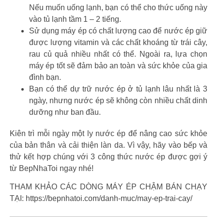
Nếu muốn uống lạnh, bạn có thể cho thức uống này
vào tủ lạnh tầm 1 – 2 tiếng.
Sử dụng máy ép có chất lượng cao để nước ép giữ
được lượng vitamin và các chất khoáng từ trái cây,
rau củ quả nhiều nhất có thể. Ngoài ra, lựa chọn
máy ép tốt sẽ đảm bảo an toàn và sức khỏe của gia
đình bạn.
Bạn có thể dự trữ nước ép ở tủ lạnh lâu nhất là 3
ngày, nhưng nước ép sẽ không còn nhiều chất dinh
dưỡng như ban đầu.
Kiên trì mỗi ngày một ly nước ép để nâng cao sức khỏe
của bản thân và cải thiện làn da. Vì vậy, hãy vào bếp và
thử kết hợp chúng với 3 công thức nước ép được gợi ý
từ BepNhaToi ngay nhé!
THAM KHẢO CÁC DÒNG MÁY ÉP CHẬM BÁN CHẠY
TẠI:
https://bepnhatoi.com/danh-muc/may-ep-trai-cay/